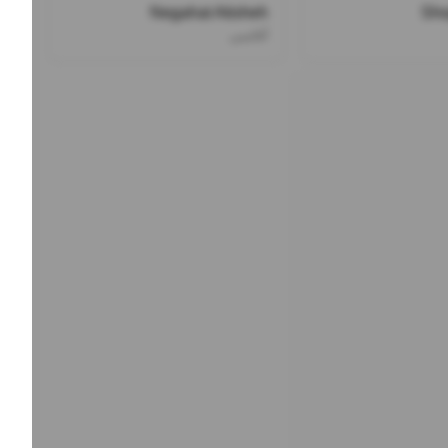
Negahat Atisheh
Sho
آغاسی