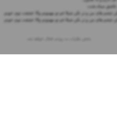
کن چشم های من و تر نکن شیلا غم تو مهمونم والا عشقت توی خونم.
بخش نظرات به زودی فعال خواهد شد.