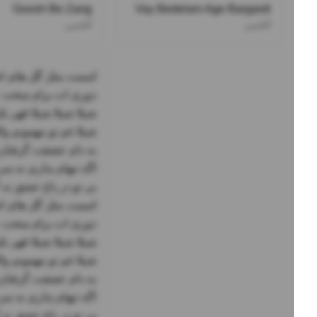
Goosh Be Zang
Vay Bedelam Age Bargardi
آغاسی
آغاسی