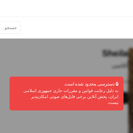
Sheila
آغاسی
5:39
•
0
پخش
•
0
دانلود
•
0
لایک
🔒 دسترسی محدود شده است.
به دلیل رعایت قوانین و مقررات جاری جمهوری اسلامی
ایران، پخش آنلاین برخی فایل‌های صوتی امکان‌پذیر
پخش
دانلود
گزارش تخلف
نیست.