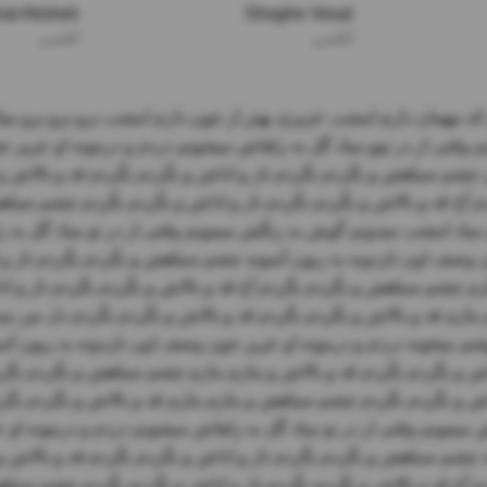
at Atisheh
Shoghe Vesal
آغاسی
آغاسی