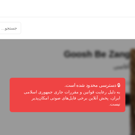
Goosh Be Zang
آغاسی
6:32
•
15
پخش
•
4
دانلود
•
0
لایک
🔒 دسترسی محدود شده است.
به دلیل رعایت قوانین و مقررات جاری جمهوری اسلامی
ایران، پخش آنلاین برخی فایل‌های صوتی امکان‌پذیر
پخش
دانلود
گزارش تخلف
نیست.