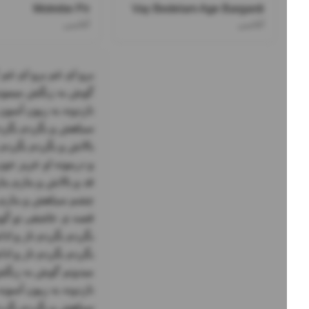
Motrebe Pir
Vay Bedelam Age Bargardi
آغاسی
آغاسی