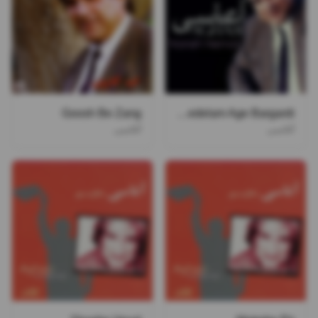
Goosh Be Zang
Vay Bedelam Age Bargardi
آغاسی
آغاسی