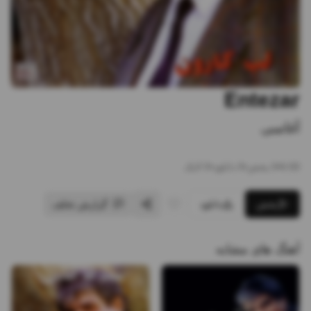
Entezar
آغاسی
6:00
•
0
پخش
•
0
دانلود
•
0
لایک
پخش
دانلود
گزارش تخلف
آهنگ های مشابه