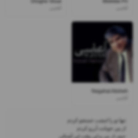
Shoghe Vesal
Motrebe Pir
آغاسی
آغاسی
Negahat Atisheh
آغاسی