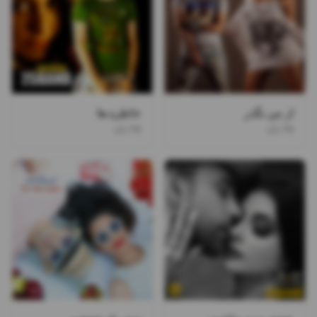
از من نگذر
خاطره ها
۲۵ باند
۲۵ باند