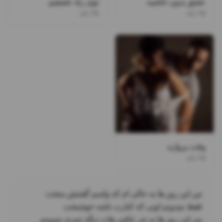
عشق بدون حاشیه
توی راه عشقیم
۲۵ باند
۲۵ باند
وقت پروازه
۲۵ باند