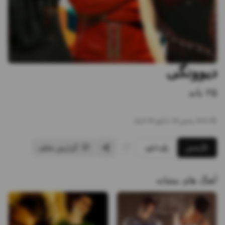
دیوونگی
۲۵ باند
3:45
•
5
پخش
•
0
دانلود
•
0
لایک
پخش
دانلود
گزارش تخلف
آهنگ های مشابه