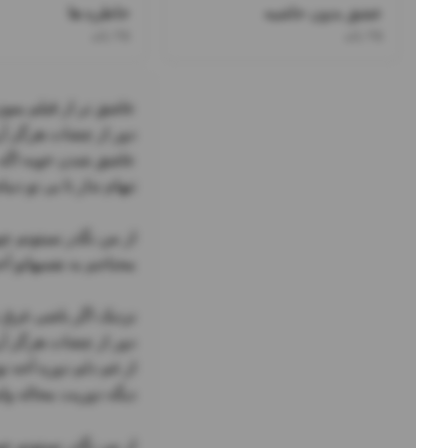
عشق بدون حاشیه
خاطره ها
۲۵ باند
۲۵ باند