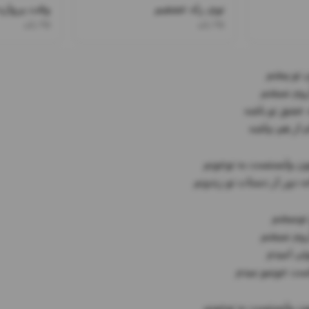
توی راه عشقیم
وقت پروازه
۲۵ باند
۲۵ باند