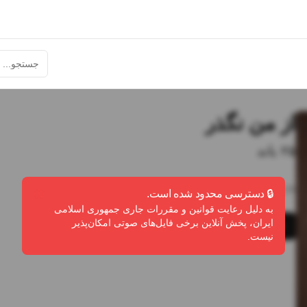
از من نگذر
۲۵ باند
3:26
•
97
پخش
•
3
دانلود
•
0
لایک
🔒 دسترسی محدود شده است.
به دلیل رعایت قوانین و مقررات جاری جمهوری اسلامی
ایران، پخش آنلاین برخی فایل‌های صوتی امکان‌پذیر
پخش
دانلود
گزارش تخلف
نیست.