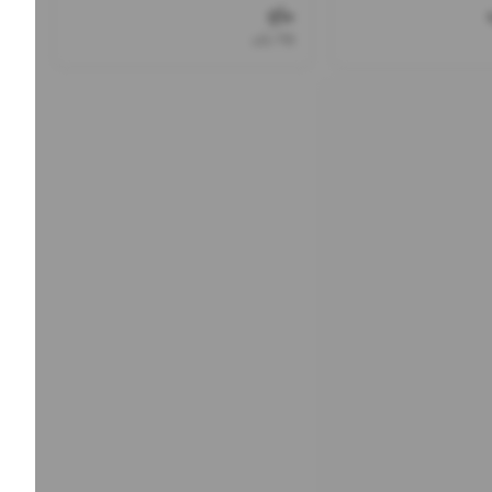
ماچ
۲۵ باند