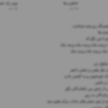
خاطره ها
توی راه عش
۲۵ باند
۲۵ باند