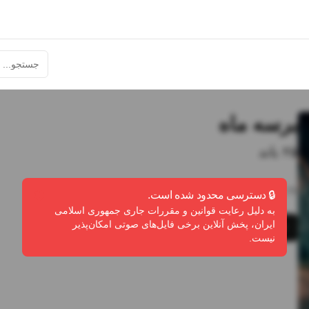
برسه ماه
۲۵ باند
3:36
•
16
پخش
•
1
دانلود
•
0
لایک
🔒 دسترسی محدود شده است.
به دلیل رعایت قوانین و مقررات جاری جمهوری اسلامی
ایران، پخش آنلاین برخی فایل‌های صوتی امکان‌پذیر
پخش
دانلود
گزارش تخلف
نیست.