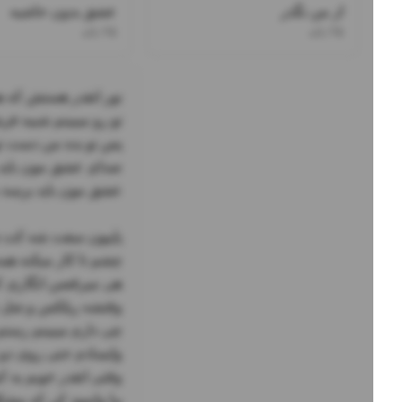
از من نگذر
عشق بدون حاشیه
۲۵ باند
۲۵ باند