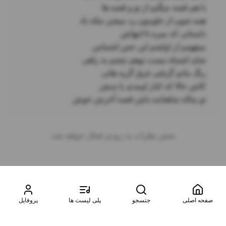
تو مثاله شاهنامه باش قصه آخرش خوش
بخش نظرات به زودی فعال خواهد شد.
صفحه اصلی
جتسجو
پلی لیست ها
پروفایل
©
2026
موزیتو. تمامی حقوق محفوظ است. طراحی شده توسط
آسمان
سرور