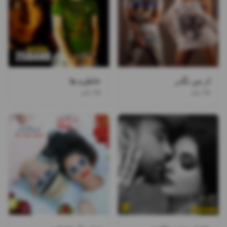
از من نگذر
خاطره ها
۲۵ باند
۲۵ باند