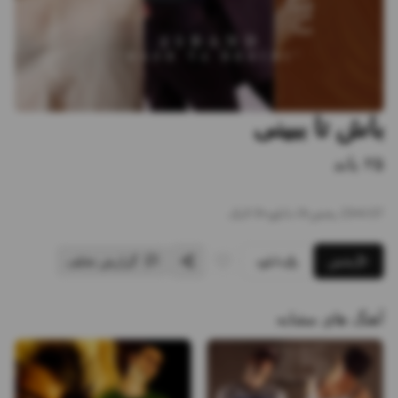
باش تا ببینی
۲۵ باند
4:07
•
23
پخش
•
0
دانلود
•
0
لایک
پخش
دانلود
گزارش تخلف
آهنگ های مشابه