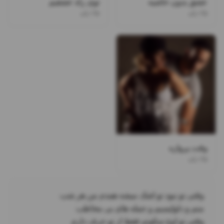
عشق بدون حاشیه
توی راه عشقیم
۲۵ باند
۲۵ باند
وقت پروازه
۲۵ باند