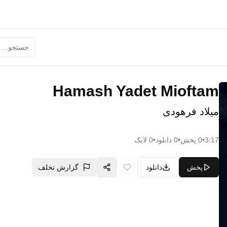
Hamash Yadet Mioftam
میلاد فرهودی
3:17
•
0
پخش
•
0
دانلود
•
0
لایک
پخش
دانلود
گزارش تخلف