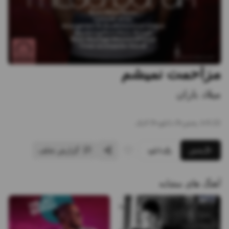
مزاحمت نمیشم
میلاد باران
3:22
•
1
پخش
•
0
دانلود
•
0
لایک
پخش
دانلود
گزارش تخلف
آهنگ های مشابه