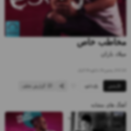
مخاطب خاص
میلاد باران
3:24
•
2
پخش
•
0
دانلود
•
0
لایک
پخش
دانلود
گزارش تخلف
آهنگ های مشابه