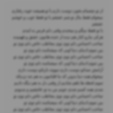
میخوام فقط مال تو شم عشقم با تو فقط خوب و خوشم 