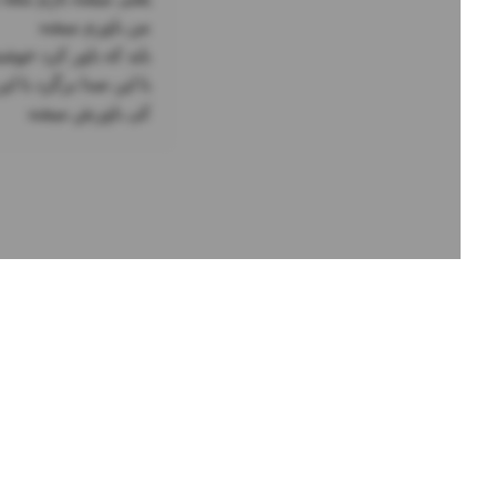
ﮐﯽ ﺑﺎﻭﺭﺵ ﻣﯿﺸﻪ