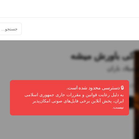
کی باورش میشه
میلاد باران
3:18
•
0
پخش
•
0
دانلود
•
0
لایک
🔒 دسترسی محدود شده است.
به دلیل رعایت قوانین و مقررات جاری جمهوری اسلامی
ایران، پخش آنلاین برخی فایل‌های صوتی امکان‌پذیر
پخش
دانلود
گزارش تخلف
نیست.