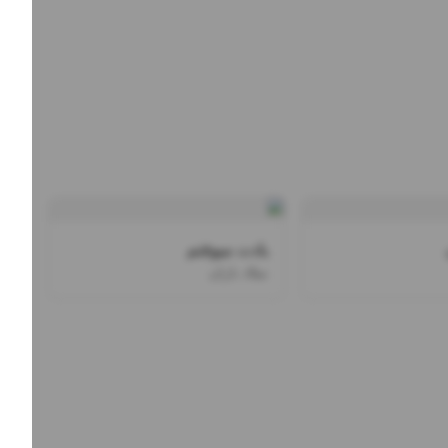
یادت میوفتم
میلاد باران