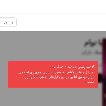
با توام
میلاد باران
3:04
•
0
پخش
•
0
دانلود
•
0
لایک
🔒 دسترسی محدود شده است.
به دلیل رعایت قوانین و مقررات جاری جمهوری اسلامی
ایران، پخش آنلاین برخی فایل‌های صوتی امکان‌پذیر
پخش
دانلود
گزارش تخلف
نیست.