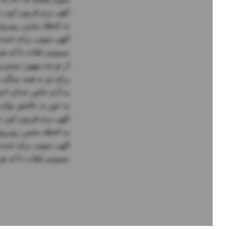
میمونم باهات تا ابد ه