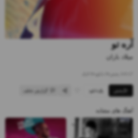
آره تو
میلاد باران
3:17
•
1
پخش
•
0
دانلود
•
0
لایک
پخش
دانلود
گزارش تخلف
آهنگ های مشابه