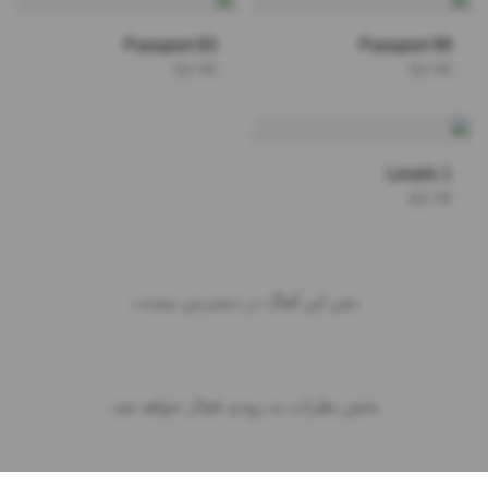
Passport 83
Passport 99
DJ YK
DJ YK
Levels 1
DJ YK
متن این آهنگ در دسترس نیست.
بخش نظرات به زودی فعال خواهد شد.