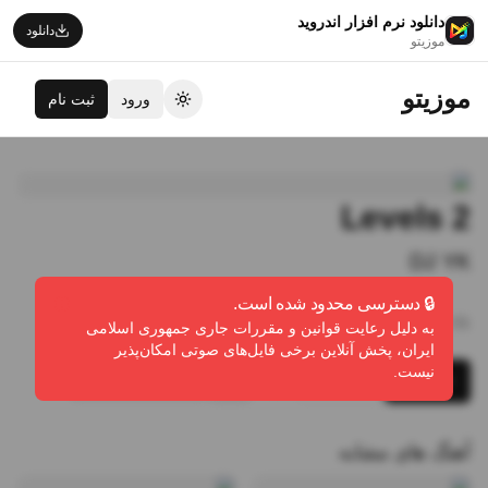
دانلود نرم افزار اندروید
دانلود
موزیتو
موزیتو
ورود
ثبت نام
تغییر تم
Levels 2
DJ YK
🔒 دسترسی محدود شده است.
30:31
•
8
پخش
•
3
دانلود
•
0
لایک
به دلیل رعایت قوانین و مقررات جاری جمهوری اسلامی
ایران، پخش آنلاین برخی فایل‌های صوتی امکان‌پذیر
نیست.
پخش
دانلود
گزارش تخلف
آهنگ های مشابه