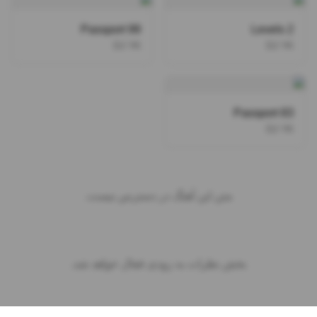
Passport 99
Levels 2
DJ YK
DJ YK
Passport 83
DJ YK
متن این آهنگ در دسترس نیست.
بخش نظرات به زودی فعال خواهد شد.