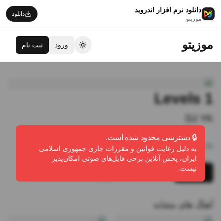
دانلود نرم افزار اندروید
دانلود
موزیتو
موزیتو
ورود
ثبت نام
تغییر تم
Levels 1
DJ YK
🔒 دسترسی محدود شده است.
31:05
•
3
پخش
•
1
دانلود
•
0
لایک
به دلیل رعایت قوانین و مقررات جاری جمهوری اسلامی
ایران، پخش آنلاین برخی فایل‌های صوتی امکان‌پذیر
نیست.
پخش
دانلود
گزارش تخلف
آهنگ های مشابه