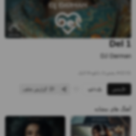
Del 1
DJ Darman
22:01
•
4
پخش
•
1
دانلود
•
0
لایک
پخش
دانلود
گزارش تخلف
آهنگ های مشابه