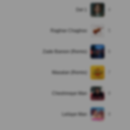
Del 1
4
Raghse Chaghoo
5
Zade Baroon (Remix)
6
Masalan (Remix)
7
Cheshmaye Man
8
Leilaye Man
9