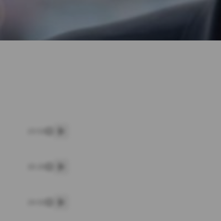
23:53
پخش
20:20
پخش
24:02
پخش