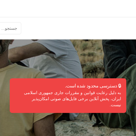
🔒 دسترسی محدود شده است.
به دلیل رعایت قوانین و مقررات جاری جمهوری اسلامی
ایران، پخش آنلاین برخی فایل‌های صوتی امکان‌پذیر
نیست.