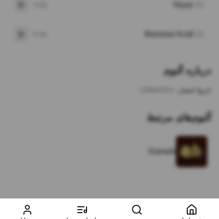
Niyaz
11
3:54
پخش
Baroone Acidi
12
5:04
پخش
درباره آلبوم
تاریخ انتشار:
1398/03/21
آلبوم‌های مرتبط
Damahi