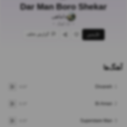
Dar Man Boro Shekar
داماهی
•
12
آهنگ
•
گزارش تخلف
پخش
علاقه‌مندی
اشتراک‌گذاری
آهنگ‌ها
Divaneh
1
4:07
پخش
Bi Aman
2
5:37
پخش
Superstare Man
3
4:37
پخش