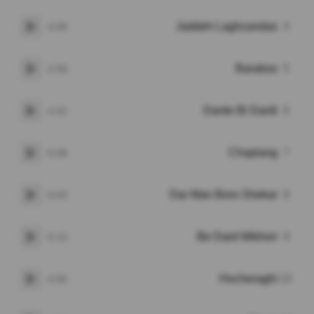
Jaddeh Laghzandas
4
4:09
پخش
Barakoo
5
2:58
پخش
Darde Bi Dardi
6
4:42
پخش
Chaplang
7
6:08
پخش
Dar Man Boro Shekar
8
6:03
پخش
Be Dard Mikhori
9
5:13
پخش
Hocheraghi
10
4:56
پخش