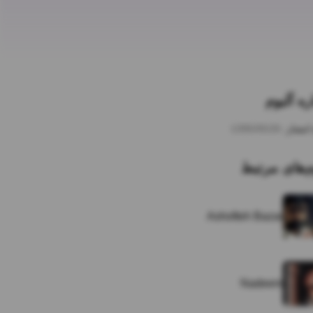
ره آلبوم
انتشار:
1395/05/26
م‌های مرتبط
Ashofteh Bazar
Nadeem