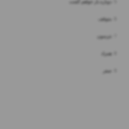
5
دوباره باز خواهم گشت
6
متوقف
7
نترسون
8
همزاد
9
صفر