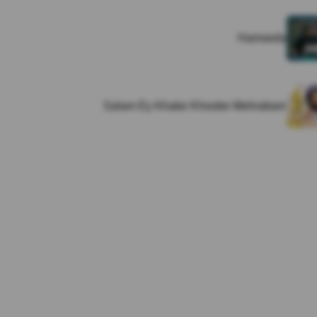
Hamseda
Salam Ey Khake Khoobe Mehrabani