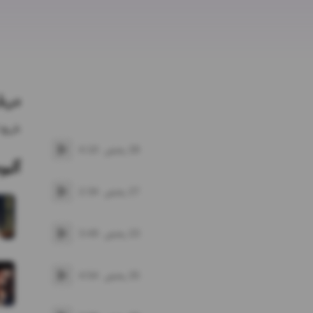
دربا
تاریخ 
28
پخش
4:10
پخش
آلبو
27
پخش
2:34
پخش
23
پخش
3:49
پخش
25
پخش
4:54
پخش