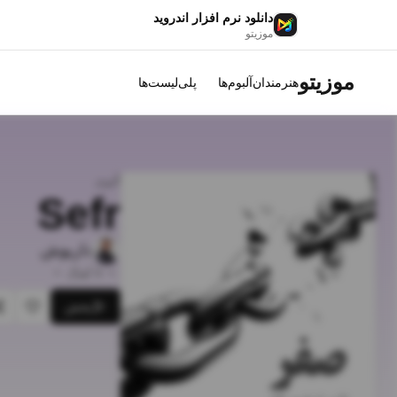
دانلود نرم افزار اندروید
موزیتو
موزیتو
هنرمندان
آلبوم‌ها
پلی‌لیست‌ها
آلبوم
Sefr
داریوش
•
9
آهنگ
•
پخش
علاقه‌م