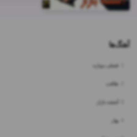
آهنگ‌ها
1
فصلی دوباره
2
طاقت
3
آشفته بازار
4
بهار