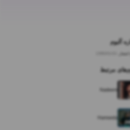
ره آلبوم
انتشار:
1395/01/15
م‌های مرتبط
Nadeem
Hamseda