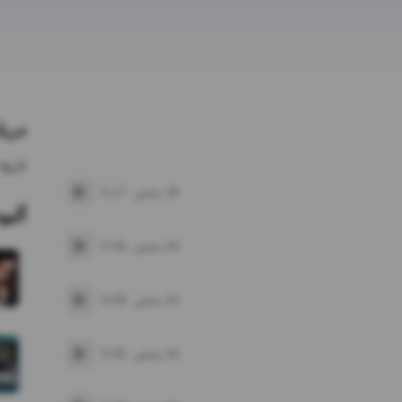
دربا
تاریخ 
28
پخش
5:17
پخش
آلبو
24
پخش
5:46
پخش
24
پخش
6:09
پخش
24
پخش
5:55
پخش