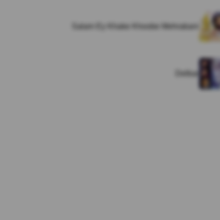
Salam Ey Khake Khoobe Mehrabani
Delbar