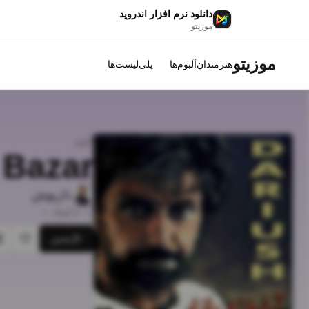
دانلود نرم افزار اندروید
موزیتو
موزیتو
هنرمندان
آلبوم‌ها
پلی‌لیست‌ها
آلبوم
 Bazar
داریوش
•
6
آهنگ
•
پخش
علاقه‌م