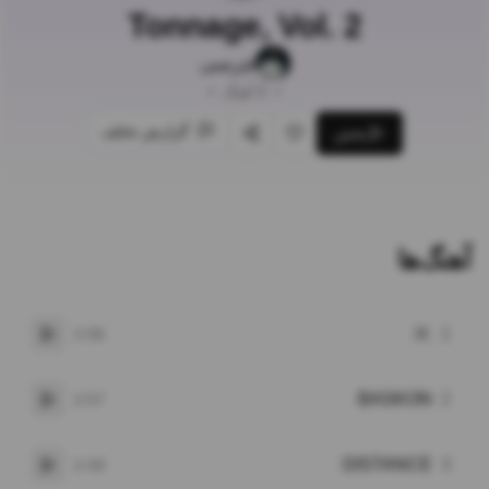
Tonnage, Vol. 2
چرسی
•
5
آهنگ
•
گزارش تخلف
پخش
علاقه‌مندی
اشتراک‌گذاری
آهنگ‌ها
.V.
1
2:06
پخش
BASKON
2
2:57
پخش
DISTANCE
3
2:49
پخش