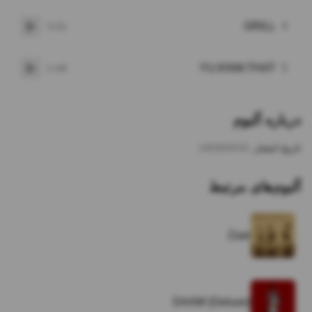
GRILL
4
3:01
پخش
YU.KNW.THAT
5
2:48
پخش
درباره آلبوم
تاریخ انتشار:
1403/03/15
آلبوم‌های مرتبط
Zaar
DAAM (Deluxe)