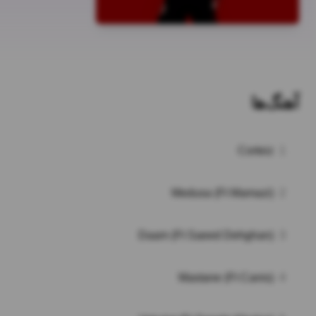
آهنگ‌ها
Corteiz
1
Medusa (Ft Mamazi)
2
Daam (Ft Saeed Dehghan)
3
Mastane (Ft Canis)
4