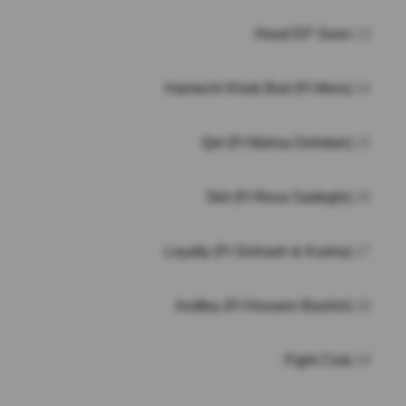
Hood EP Soon
13
Hamechi Khob Bod (Ft Mors)
14
Qol (Ft Mahsa Dehdari)
15
Skit (Ft Reza Sadeghi)
16
Loyalty (Ft Siohash & Kusha)
17
Araftey (Ft Hossein Bashiri)
18
Fight Club
19