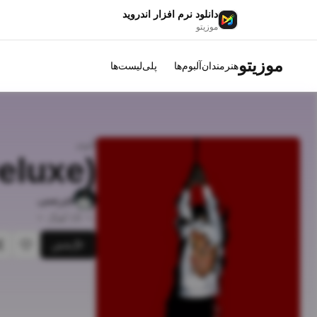
دانلود نرم افزار اندروید
موزیتو
موزیتو
هنرمندان
آلبوم‌ها
پلی‌لیست‌ها
آلبوم
eluxe)
چرسی
•
19
آهنگ
•
پخش
علاقه‌م