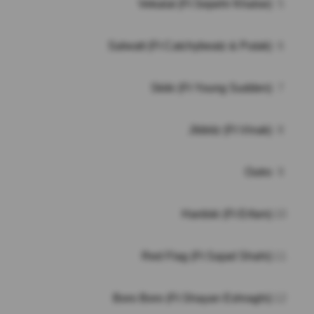
Vekalat (Ft Sepehr Khalse)
5
Salwatt (Ft Catchybeatz & Putak)
6
Skiki (Ft Young Sudden)
7
Jibbitz (Ft Vinak)
8
Outro
9
Hardski (Ft Erfam)
10
Red Flag (Ft Sajad Shahi)
11
Boro Boro (Ft Shayan Eshraghi)
12