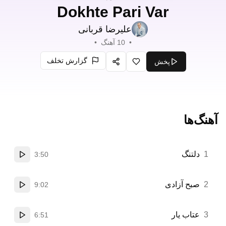
Dokhte Pari Var
علیرضا قربانی
•
10
آهنگ
•
گزارش تخلف
پخش
علاقه‌مندی
اشتراک‌گذاری
آهنگ‌ها
1
دلتنگ
3:50
پخش
2
صبح آزادی
9:02
پخش
3
عتاب یار
6:51
پخش