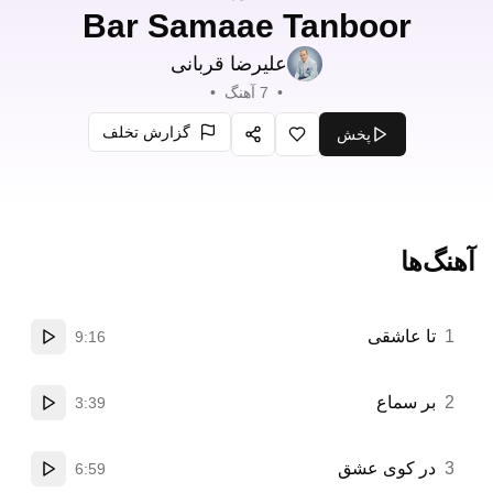
Bar Samaae Tanboor
علیرضا قربانی
•
7
آهنگ
•
گزارش تخلف
پخش
علاقه‌مندی
اشتراک‌گذاری
آهنگ‌ها
1
تا عاشقی
9:16
پخش
2
بر سماع
3:39
پخش
3
در کوی عشق
6:59
پخش