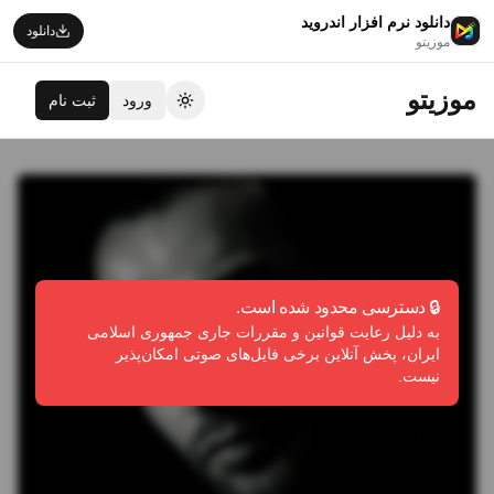
دانلود نرم افزار اندروید
دانلود
موزیتو
موزیتو
ورود
ثبت نام
تغییر تم
🔒 دسترسی محدود شده است.
به دلیل رعایت قوانین و مقررات جاری جمهوری اسلامی
ایران، پخش آنلاین برخی فایل‌های صوتی امکان‌پذیر
نیست.