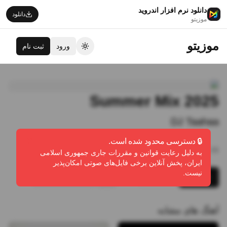
دانلود نرم افزار اندروید
دانلود
موزیتو
موزیتو
ورود
ثبت نام
تغییر تم
Summer Mix 2025
DJ Taahaa
🔒 دسترسی محدود شده است.
31:05
•
15
پخش
•
21
دانلود
•
0
لایک
به دلیل رعایت قوانین و مقررات جاری جمهوری اسلامی
ایران، پخش آنلاین برخی فایل‌های صوتی امکان‌پذیر
نیست.
پخش
دانلود
گزارش تخلف
آهنگ های مشابه