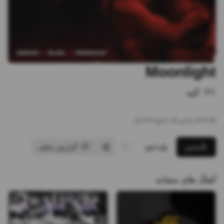
Moonlight
۰۲۱کید
3:36
•
0
پخش
•
0
دانلود
•
0
لایک
پخش
دانلود
گزارش تخلف
آهنگ های مشابه