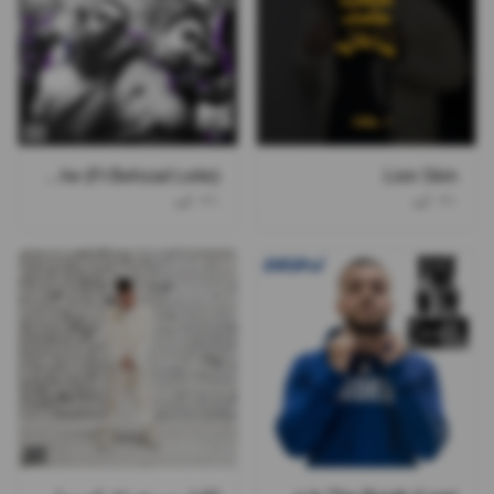
Avalanche (Ft Behzad Leito)
Lion Skin
۰۲۱کید
۰۲۱کید