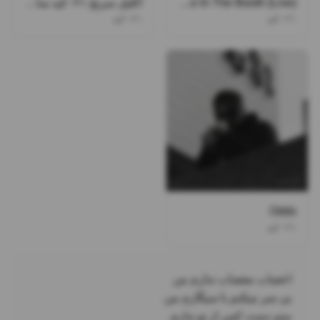
Fire In The Booth (Live)
اکلیل سرنج ۰۲۱کید سامی لو
۰۲۱کید
۰۲۱کید
Odds
۰۲۱کید