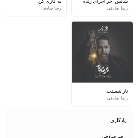
شانس آخر اجرای زنده
یه کاری کن
رضا صادقی
رضا صادقی
ناز شستت
رضا صادقی