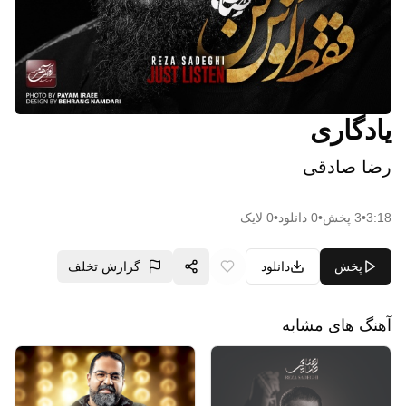
یادگاری
رضا صادقی
3:18
•
3
پخش
•
0
دانلود
•
0
لایک
پخش
دانلود
گزارش تخلف
آهنگ های مشابه