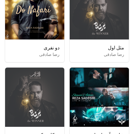
مثل اول
دو نفری
رضا صادقی
رضا صادقی