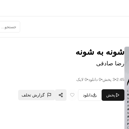
شونه به شونه
رضا صادقی
2:45
•
3
پخش
•
0
دانلود
•
0
لایک
پخش
دانلود
گزارش تخلف