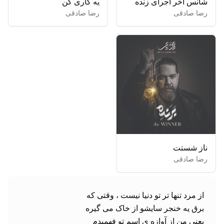
شانس آخر اجرای زنده
یه کاری کن
رضا صادقی
رضا صادقی
ناز شستت
رضا صادقی