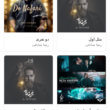
مثل اول
دو نفری
رضا صادقی
رضا صادقی