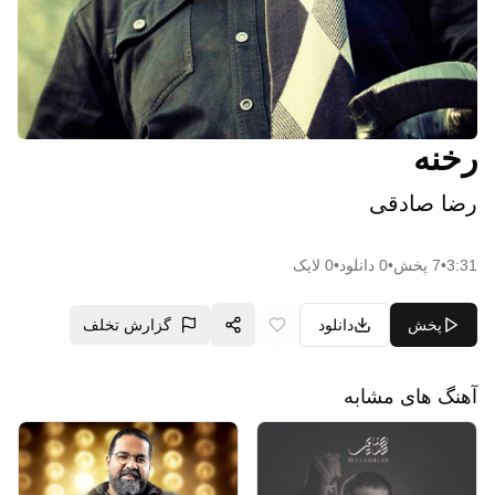
رخنه
رضا صادقی
3:31
•
7
پخش
•
0
دانلود
•
0
لایک
پخش
دانلود
گزارش تخلف
آهنگ های مشابه