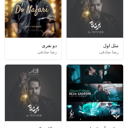
مثل اول
دو نفری
رضا صادقی
رضا صادقی