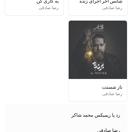
شانس آخر اجرای زنده
یه کاری کن
رضا صادقی
رضا صادقی
ناز شستت
رضا صادقی