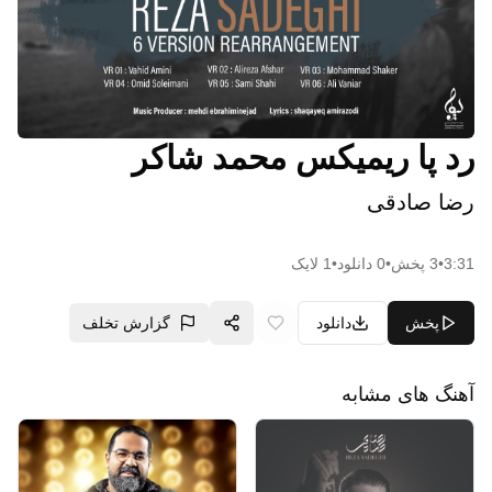
رد پا ریمیکس محمد شاکر
رضا صادقی
3:31
•
3
پخش
•
0
دانلود
•
1
لایک
پخش
دانلود
گزارش تخلف
آهنگ های مشابه