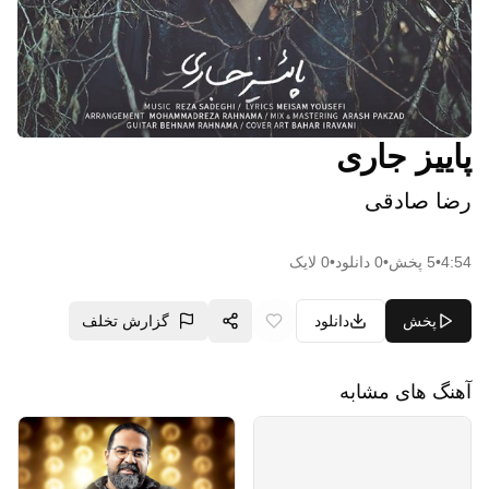
پاییز جاری
رضا صادقی
4:54
•
5
پخش
•
0
دانلود
•
0
لایک
پخش
دانلود
گزارش تخلف
آهنگ های مشابه