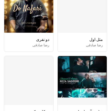
مثل اول
دو نفری
رضا صادقی
رضا صادقی