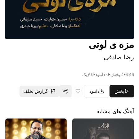
مزه ی لوتی
رضا صادقی
6:46
•
4
پخش
•
0
دانلود
•
0
لایک
پخش
دانلود
گزارش تخلف
آهنگ های مشابه