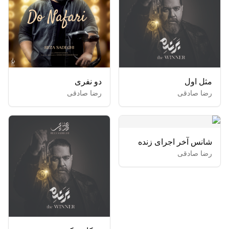
مثل اول
دو نفری
رضا صادقی
رضا صادقی
شانس آخر اجرای زنده
رضا صادقی