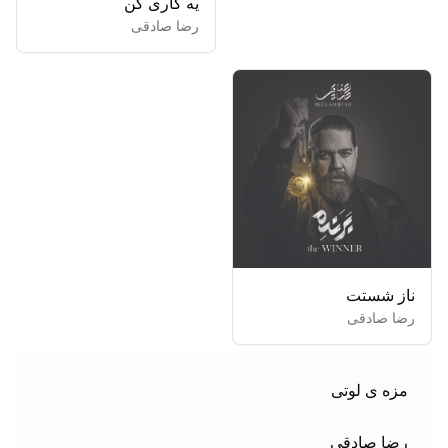
یه کاری کن
رضا صادقی
ناز شستت
رضا صادقی