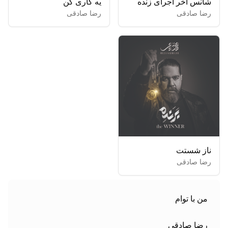
شانس آخر اجرای زنده
یه کاری کن
رضا صادقی
رضا صادقی
ناز شستت
رضا صادقی