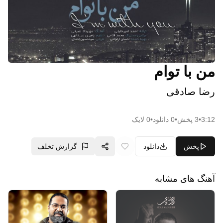
من با توام
رضا صادقی
3:12
•
3
پخش
•
0
دانلود
•
0
لایک
پخش
دانلود
گزارش تخلف
آهنگ های مشابه