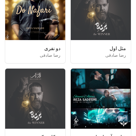
مثل اول
دو نفری
رضا صادقی
رضا صادقی