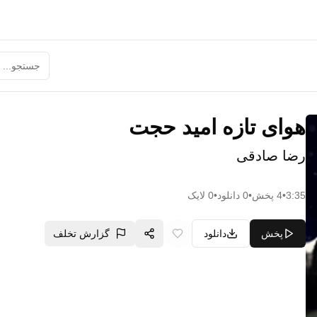
هوای تازه امید حجت
رضا صادقی
3:35
•
4
پخش
•
0
دانلود
•
0
لایک
پخش
دانلود
گزارش تخلف