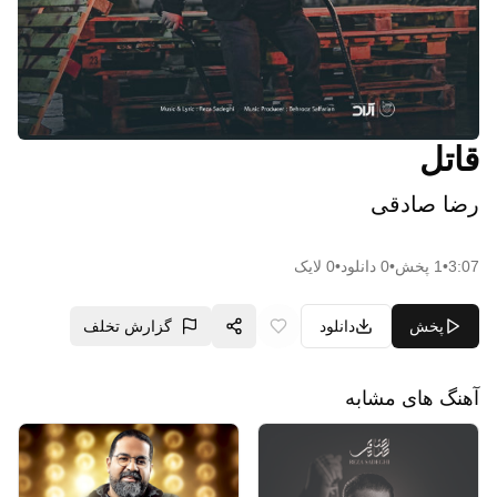
قاتل
رضا صادقی
3:07
•
1
پخش
•
0
دانلود
•
0
لایک
پخش
دانلود
گزارش تخلف
آهنگ های مشابه