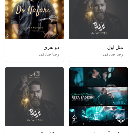
مثل اول
دو نفری
رضا صادقی
رضا صادقی