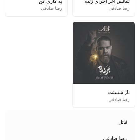
شانس آخر اجرای زنده
یه کاری کن
رضا صادقی
رضا صادقی
ناز شستت
رضا صادقی