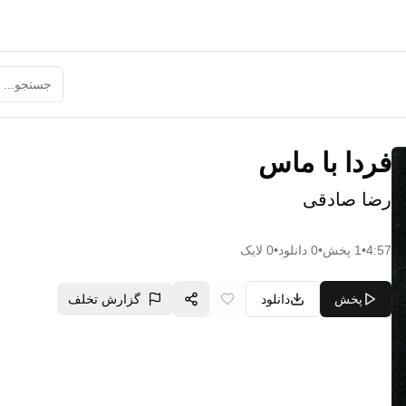
فردا با ماس
رضا صادقی
4:57
•
1
پخش
•
0
دانلود
•
0
لایک
پخش
دانلود
گزارش تخلف