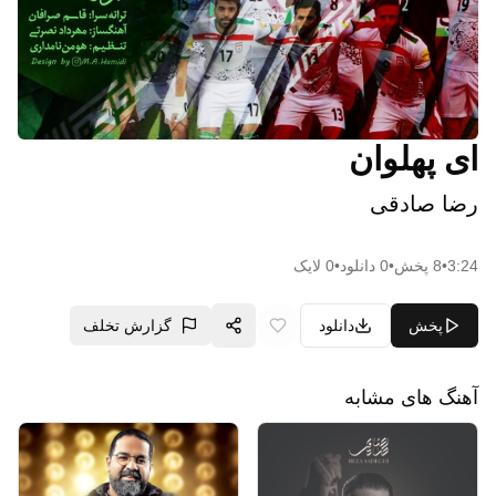
ای پهلوان
رضا صادقی
3:24
•
8
پخش
•
0
دانلود
•
0
لایک
پخش
دانلود
گزارش تخلف
آهنگ های مشابه