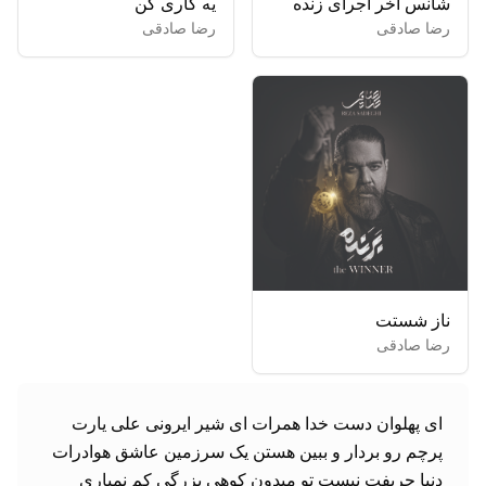
شانس آخر اجرای زنده
یه کاری کن
رضا صادقی
رضا صادقی
ناز شستت
رضا صادقی