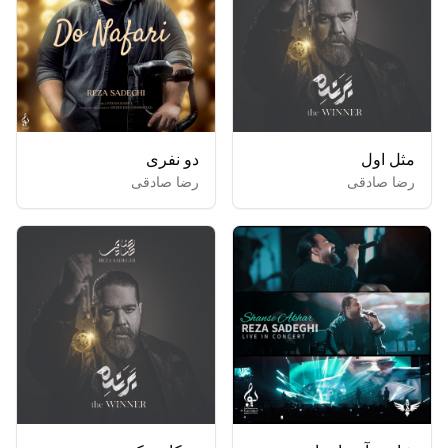
مثل اول
دو نفری
رضا صادقی
رضا صادقی