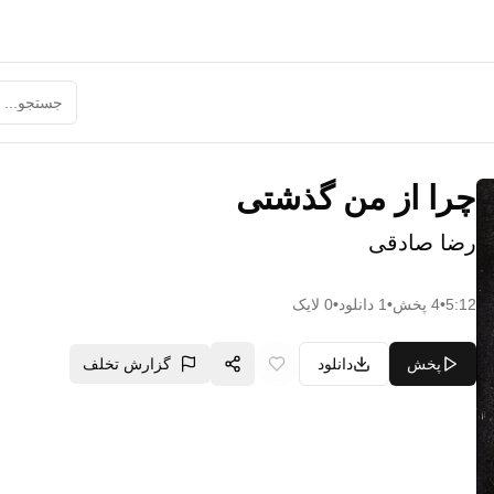
چرا از من گذشتی
رضا صادقی
5:12
•
4
پخش
•
1
دانلود
•
0
لایک
پخش
دانلود
گزارش تخلف