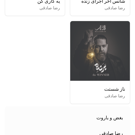
شانس آخر اجرای زنده
یه کاری کن
رضا صادقی
رضا صادقی
ناز شستت
رضا صادقی