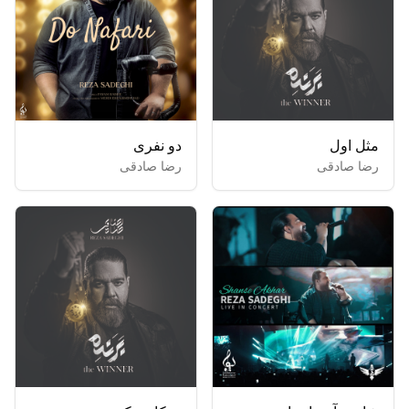
مثل اول
دو نفری
رضا صادقی
رضا صادقی