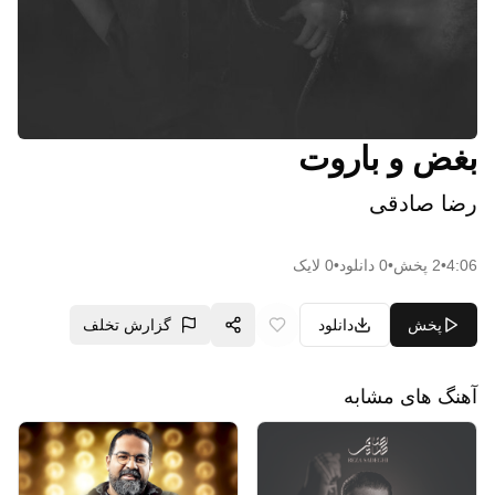
بغض و باروت
رضا صادقی
4:06
•
2
پخش
•
0
دانلود
•
0
لایک
پخش
دانلود
گزارش تخلف
آهنگ های مشابه