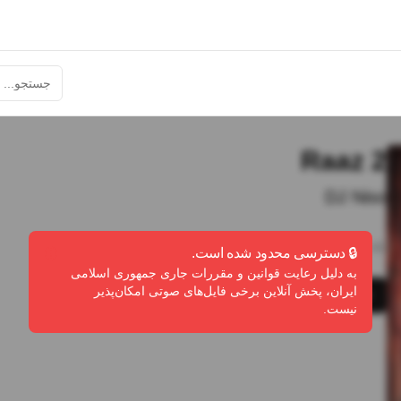
Raaz 2
DJ Niso
26:41
•
41
پخش
•
28
دانلود
•
1
لایک
🔒 دسترسی محدود شده است.
به دلیل رعایت قوانین و مقررات جاری جمهوری اسلامی
ایران، پخش آنلاین برخی فایل‌های صوتی امکان‌پذیر
پخش
دانلود
گزارش تخلف
نیست.