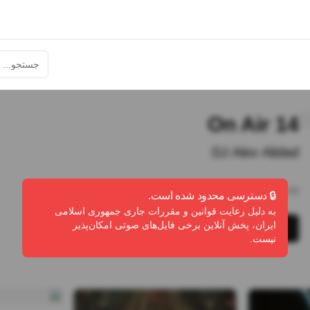
On Air 14
DJ Alex Alidad
20:09
•
25
پخش
•
13
دانلود
•
0
لایک
🔒 دسترسی محدود شده است.
به دلیل رعایت قوانین و مقررات جاری جمهوری اسلامی
ایران، پخش آنلاین برخی فایل‌های صوتی امکان‌پذیر
پخش
دانلود
گزارش تخلف
نیست.