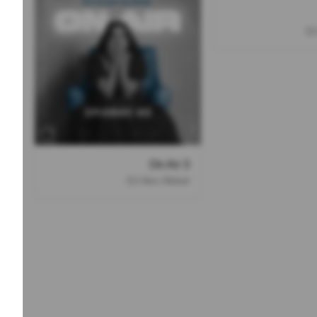
DJ
On Air 3
DJ Alex Alidad