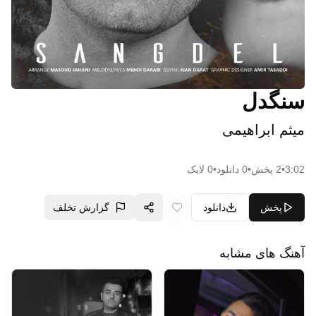
سنگدل
میثم ابراهیمی
3:02
•
2
پخش
•
0
دانلود
•
0
لایک
پخش
دانلود
گزارش تخلف
آهنگ های مشابه