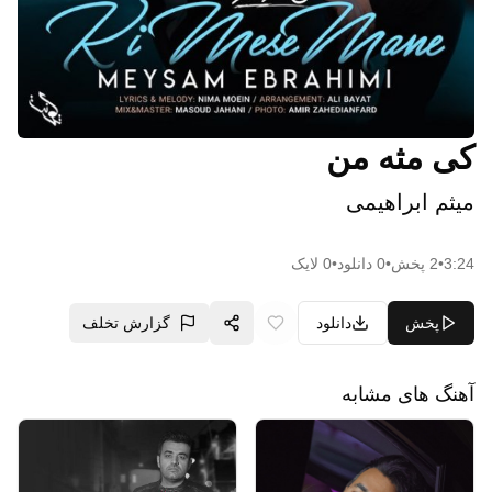
کی مثه من
میثم ابراهیمی
3:24
•
2
پخش
•
0
دانلود
•
0
لایک
پخش
دانلود
گزارش تخلف
آهنگ های مشابه