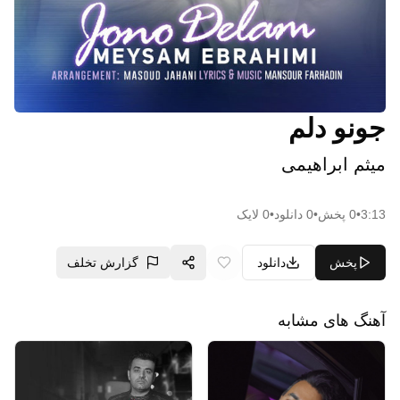
جونو دلم
میثم ابراهیمی
3:13
•
0
پخش
•
0
دانلود
•
0
لایک
پخش
دانلود
گزارش تخلف
آهنگ های مشابه