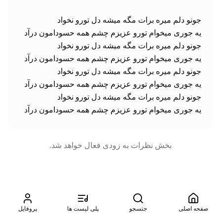
یه جوری میخوام تورو عزیزم چشم همه حسودامون درآد
بخش نظرات به زودی فعال خواهد شد.
صفحه اصلی
جتسجو
پلی لیست ها
پروفایل
©
2026
موزیتو. تمامی حقوق محفوظ است. طراحی شده توسط
آسمان