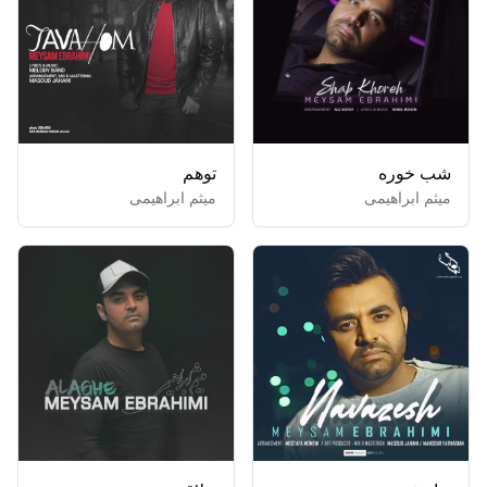
شب خوره
توهم
میثم ابراهیمی
میثم ابراهیمی