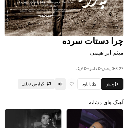
چرا دستات سرده
میثم ابراهیمی
3:27
•
0
پخش
•
0
دانلود
•
0
لایک
پخش
دانلود
گزارش تخلف
آهنگ های مشابه