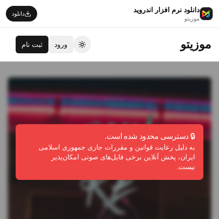
دانلود نرم افزار اندروید
دانلود
موزیتو
موزیتو
ورود
ثبت نام
تغییر تم
🔒 دسترسی محدود شده است.
به دلیل رعایت قوانین و مقررات جاری جمهوری اسلامی
ایران، پخش آنلاین برخی فایل‌های صوتی امکان‌پذیر
نیست.