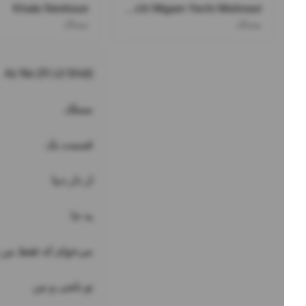
Khato Neshoun
Yechi Migam Yechi Mishnavi
مسلک
مسلک