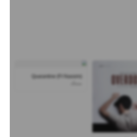
Quarantine (Ft Nassim)
مسلک