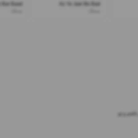
 Bar Baad
Az Ye Jaei Be Bad
مسلک
مسلک