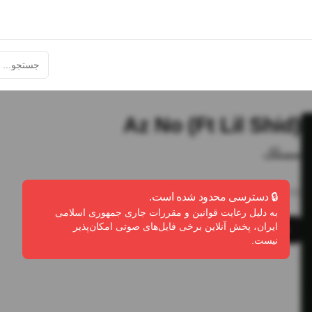
Az No (Ft Lil Shid)
مسلک
4:01
•
2
پخش
•
0
دانلود
•
0
لایک
🔒 دسترسی محدود شده است.
به دلیل رعایت قوانین و مقررات جاری جمهوری اسلامی
ایران، پخش آنلاین برخی فایل‌های صوتی امکان‌پذیر
پخش
دانلود
گزارش تخلف
نیست.