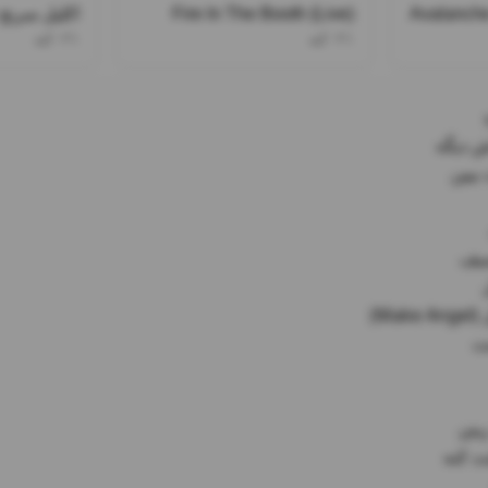
Avalanche
Fire In The Booth (Live)
اکلیل سرنج ۰۲۱کید سامی ل
۰۲۱کید
۰۲۱کید