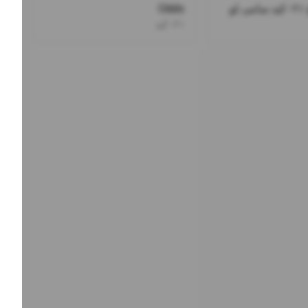
و
Odds
۰۲۱کید