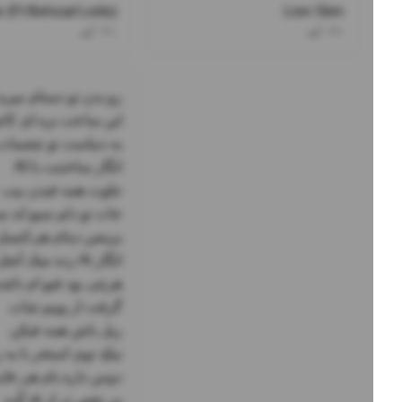
 (Ft Behzad Leito)
Lion Skin
۰۲۱کید
۰۲۱کید