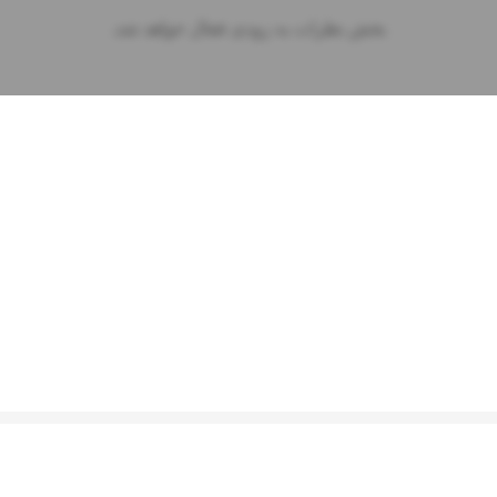
بخش نظرات به زودی فعال خواهد شد.
2026
موزیتو. تمامی حقوق محفوظ است. طراحی شده توسط
آسمان سرور