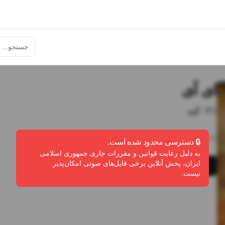
ای آی
۰۲۱کید
2:07
•
1
پخش
•
0
دانلود
•
0
لایک
🔒 دسترسی محدود شده است.
به دلیل رعایت قوانین و مقررات جاری جمهوری اسلامی
ایران، پخش آنلاین برخی فایل‌های صوتی امکان‌پذیر
پخش
دانلود
گزارش تخلف
نیست.